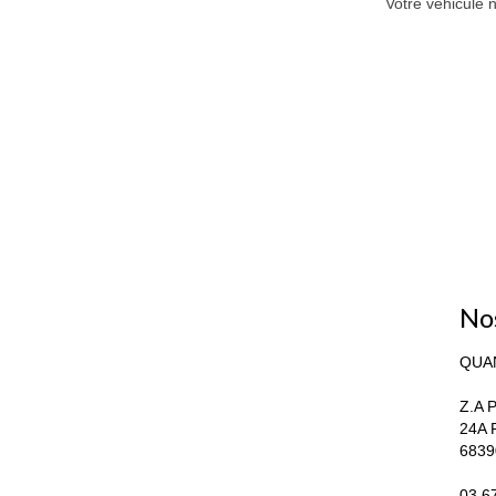
Votre véhicule n
No
QUA
Z.A P
24A 
6839
03.6