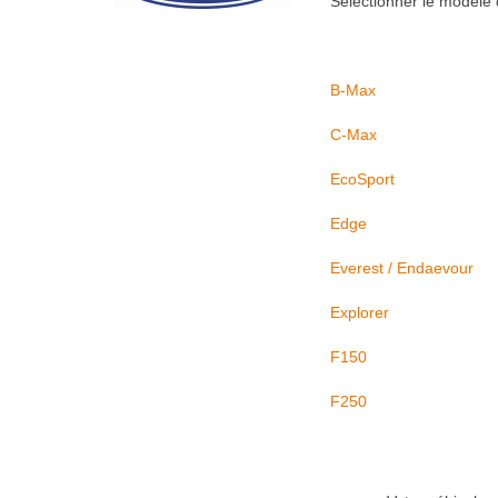
Sélectionner le modèle 
B-Max
C-Max
EcoSport
Edge
Everest / Endaevour
Explorer
F150
F250