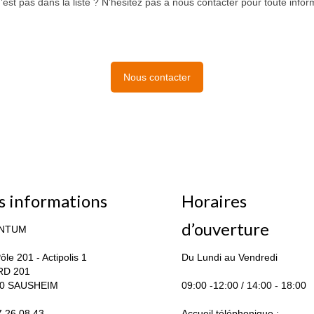
’est pas dans la liste ? N’hésitez pas à nous contacter pour toute infor
Nous contacter
s informations
Horaires
d’ouverture
NTUM
ôle 201 - Actipolis 1
Du Lundi au Vendredi
RD 201
0 SAUSHEIM
09:00 -12:00 / 14:00 - 18:00
7.26.08.43
Accueil téléphonique :