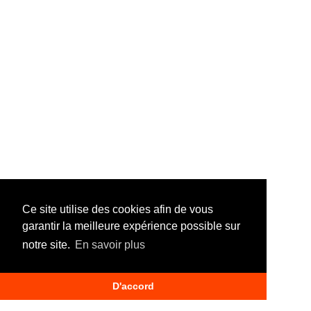
Ce site utilise des cookies afin de vous
garantir la meilleure expérience possible sur
Accueil
CGV
Mentions légales
FAQ
Nous contacter
notre site.
En savoir plus
Devenir garage partenaire
Offres d’emploi
© 2026 Quantum France
D'accord